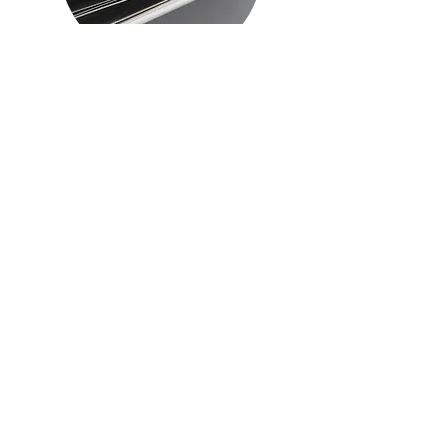
matrix
Außenrolle vs. inneres
Selbst. Wahrnehmung.
Fragmentierung,
Bewusstwerdung. Identität.
Innere Codierung.
Systemlogik, kollektive
Illusion, Normierung &
Deutungsmacht.