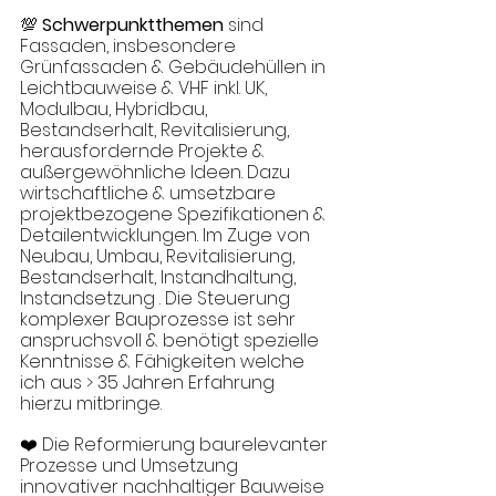
💯 
Schwerpunktthemen
 sind 
Fassaden, insbesondere  
Grünfassaden & Gebäudehüllen in 
Leichtbauweise & VHF inkl. UK, 
Modulbau, Hybridbau, 
Bestandserhalt, Revitalisierung, 
herausfordernde Projekte & 
außergewöhnliche Ideen. Dazu 
wirtschaftliche & umsetzbare 
projektbezogene Spezifikationen & 
Detailentwicklungen.
Im
 Zuge von 
Neubau, Umbau, Revitalisierung, 
Bestandserhalt, Instandhaltung, 
Instandsetzung . Die Steuerung 
komplexer Bauprozesse ist sehr 
anspruchsvoll & benötigt spezielle 
Kenntnisse & Fähigkeiten welche 
ich aus > 35 Jahren Erfahrung 
hierzu mitbringe. 
❤️ Die Reformierung baurelevanter 
Prozesse und Umsetzung 
innovativer nachhaltiger Bauweise 