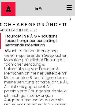
❗️I C H H A B E G E G R Ü N D E T❗️
Aktualisiert:
11. Feb. 2024
I foundet | S R Å G A solutions 
| expert engineer consulting | 
Beratende Ingenieurin 
💯Nach reiflicher Überlegung, 
vielen inspirierenden Gesprächen, 
Monaten gründlicher Planung mit 
fachlicher Beratung & 
Unterstützung von Experten & 
Menschen an meiner Seite die mir 
Mut machten & bestätigen das es 
meine Berufung ist häbe ich S R Å G 
A solutions gegründet. Als 
passionierte Bauingenieurin stelle 
ich mich gern schwierigen 
Aufgaben insbesondere wie sie 
aktuell vor uns liegen. In 35 Jahren 