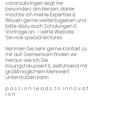
voranzubringen liegt mir 
besonders am Herzen, daher 
möchte ich meine Expertise & 
Wissen gerne weiterzugeben und 
bitte 
d
azu auch Schulungen & 
Vorträge an.  > siehe Website 
Service special lectures
Nehmen Sie sehr gerne Kontakt zu 
mir auf. Gemeinsam finden wir 
heraus wie ich Sie 
lösungsfokussiert & zielführend mit 
größtmöglichem Mehrwert 
unterstützen kann.
p a s s i o n  l e a d s  t o  i n n o v a t 
i o n